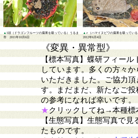
▲
1頭（ドラゴンフルーツの腐果を吸っている）うるま
▲
♂（ハマイヌビワの腐果を吸ってい
市 2011年10月6日
2012年6月4日
《変異・異常型》
【標本写真】
蝶研フィール
しています。多くの方々か
いただきました。ご協力頂
す。まだまだ、新たなご投
の参考になれば幸いです。
★
クリックしてね→本種標
【生態写真】
生態写真で見
たものです。