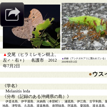
▲
交尾（ヒラミレモン樹上、
▲
終齢（アシナガキアリに襲われている
左♂・右♀） 名護市 2012
2010年8月12日
年7月2日
●
ウス
《学名》
Melanitis leda
《分布（記録のある沖縄県の島）》
伊是名島、伊平屋島、水納島（本部町）、瀬底島、伊江島、古宇利島、屋
地島、津堅島、久高島、渡嘉敷島、座間味島、阿嘉島、粟国島、渡名喜島