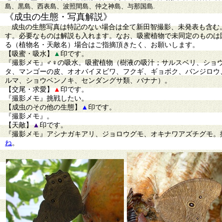
島、黒島、西表島、波照間島、仲之神島、与那国島.
《成虫の生態・写真解説》
成虫の生態写真は特記のない場合は全て新田智撮影、未発表も含む
す。必要なものは解説も入れます。なお、吸蜜植物で未同定のものは
る（植物名・天敵名）場合はご指摘頂きたく、お願いします。
【吸蜜・吸水】
▲
印です。
『撮影メモ』♂♀の吸水。吸蜜植物（樹液の吸汁；サルスベリ、ショ
タ、マンゴーの皮、オオバイヌビワ、フクギ、ギョボク、バンジロウ
ルマ、ショウベンノキ、センダングサ類、バナナ）。
【交尾・求愛】
▲
印です。
『撮影メモ』挑戦したい。
【成虫のその他の生態】
▲
印です。
『撮影メモ』。
【天敵】
▲
印です。
『撮影メモ』アシナガキアリ、ジョロウグモ、オキナワアズチグモ。
ね
。