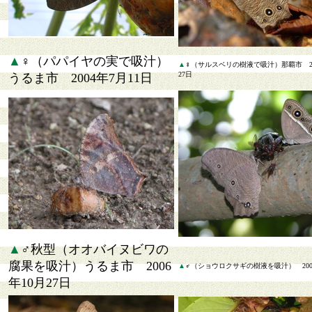
▲
♀（パパイヤの実で吸汁）
▲
♀（サルスベリの樹液で吸汁）那覇市 20
27日
うるま市 2004年7月11日
▲
♂秋型（オオバイヌビワの
腐果を吸汁）うるま市 2006
▲
♂（ショウロクサギの樹液を吸汁） 200
年10月27日