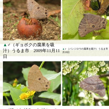
▲
♂（ギョボクの腐果を吸
▲
♂（バンジロウの腐果を吸汁）うるま市 2
汁）うるま市 2009年11月11
月19日
日