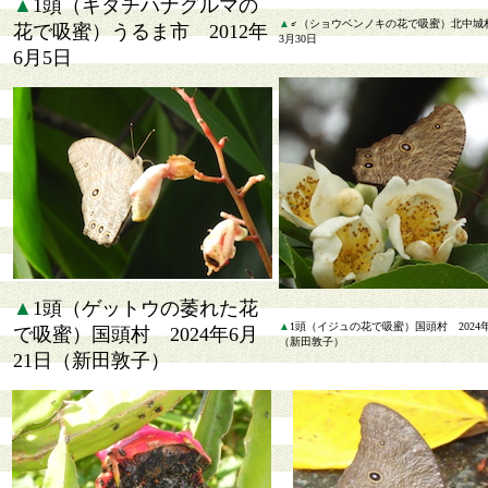
▲
1頭（キダチハナグルマの
▲
♂（ショウベンノキの花で吸蜜）北中城村
花で吸蜜）うるま市 2012年
3月30日
6月5日
▲
1頭（ゲットウの萎れた花
▲
1頭（イジュの花で吸蜜）国頭村 2024年
で吸蜜）国頭村 2024年6月
（新田敦子）
21日（新田敦子）