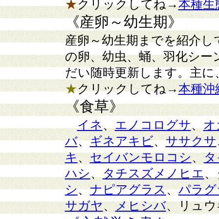
★
クリックしてね→
本種生
《産卵～幼生期》
産卵～幼生期までを紹介し
の卵、幼虫、蛹、羽化シー
だい随時更新します。主に
★
クリックしてね→
本種沖
《食草》
イネ
、
エノコログサ
、
オ
バ
、
ギネアキビ
、
ササクサ
キ
、
セイバンモロコシ
、
タ
ハシ
、
タチスズメノヒエ
、
シ
、
ナピアグラス
、
パラグ
サガヤ
、
メヒシバ
、リュウ