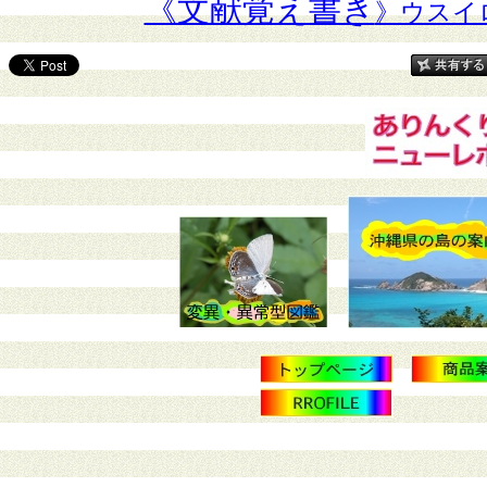
《文献覚え書き
》ウスイ