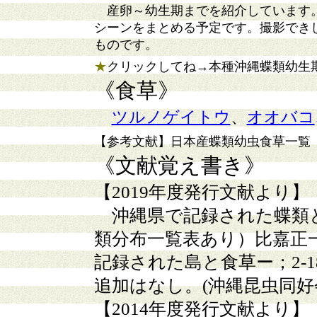
産卵～幼生期までを紹介しています。
シーンをまとめる予定です。撮影でき
ものです。
★
クリックしてね→本種沖縄蝶類幼生
《食草》
ツルノゲイトウ
、
オオバコ
【参考文献】日本産蝶類幼虫食草一覧（
《文献覚え書き
》
【2019年度発行文献より】
沖縄県で記録された蝶類
類分布一覧表あり）比嘉正
記録された島と食草ー；2-
追加はなし。(沖縄昆虫同好
【2014年度発行文献より】