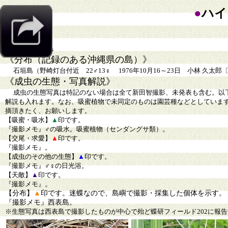
●
ハイ
《学名》
Junonia atlites
《分布（記録のある沖縄県の島）》
石垣島（野崎灯台付近 22♂13♀ 1976年10月16～23日 小林 久
《成虫の生態・写真解説》
成虫の生態写真は特記のない場合は全て新田智撮影、未発表も含む。以
解説も入れます。なお、吸蜜植物で未同定のものは園芸種などとしていま
摘頂きたく、お願いします。
【吸蜜・吸水】
▲
印です。
『撮影メモ』♂の吸水。吸蜜植物（センダングサ類）。
【交尾・求愛】
▲
印です。
『撮影メモ』。
【成虫のその他の生態】
▲
印です。
『撮影メモ』♂♀の日光浴。
【天敵】
▲
印です。
『撮影メモ』
。
【分布】
▲
印です。迷蝶なので、島嶼で撮影・採集した個体を示す。
『撮影メモ』西表島。
※生態写真は西表島で撮影したものが中心で殆ど蝶研フィールド202に報