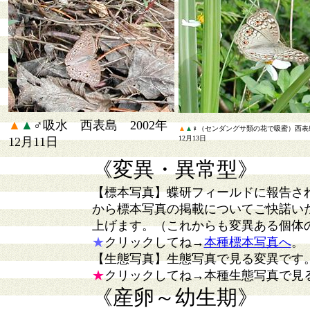
▲
▲
♂吸水 西表島 2002年
▲
▲
♀（センダングサ類の花で吸蜜）西表島
12月13日
12月11日
《変異・異常型》
【標本写真】
蝶研フィールドに報告さ
から標本写真の掲載についてご快諾い
上げます。（これからも変異ある個体
★
クリックしてね→
本種標本写真へ
。
【生態写真】
生態写真で見る変異です
★
クリックしてね→本種生態写真で見
《産卵～幼生期》