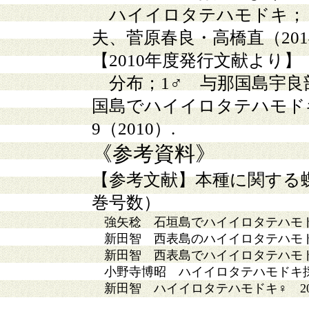
ハイイロタテハモドキ；♀ 
夫、菅原春良・高橋直（20
【201
0
年度発行文献より】
分布；1♂ 与那国島宇良部 
国島でハイイロタテハモド
9（2010）.
《参考資料》
【参考文献】
本種に関する
巻号数）
強矢稔 石垣島でハイイロタテハモド
新田智 西表島のハイイロタテハモド
新田智 西表島でハイイロタテハモド
小野寺博昭 ハイイロタテハモドキ採
新田智 ハイイロタテハモドキ♀ 20