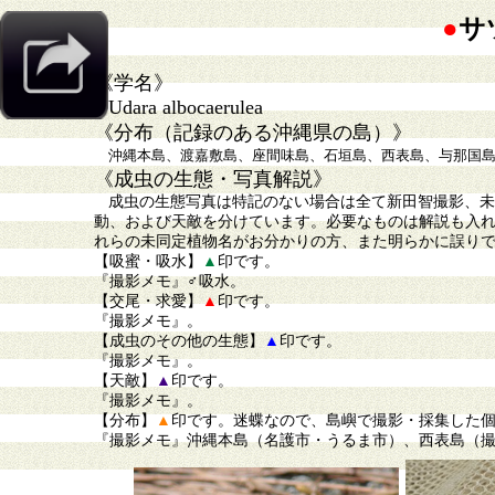
●
サ
《学名》
Udara albocaerulea
《分布（記録のある沖縄県の島）》
沖縄本島、渡嘉敷島
、
座間味島、石垣島、西表島、与那国
《成虫の生態・写真解説》
成虫の生態写真は特記のない場合は全て新田智撮影、未
動、および天敵を分けています。必要なものは解説も入
れらの未同定植物名がお分かりの方、また明らかに誤り
【吸蜜・吸水】
▲
印です。
『撮影メモ』♂吸水。
【交尾・求愛】
▲
印です。
『撮影メモ』。
【成虫のその他の生態】
▲
印です。
『撮影メモ』。
【天敵】
▲
印です。
『撮影メモ』。
【分布】
▲
印です。迷蝶なので、島嶼で撮影・採集した
『撮影メモ』沖縄本島（名護市・うるま市）、西表島（