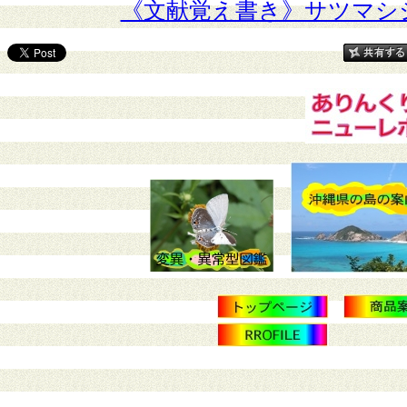
《文献覚え書き》サツマシ