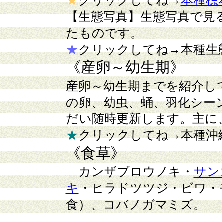
★
クリックしてね→
本種標
【生態写真】
生態写真で見
たものです。
★
クリックしてね→本種生
《産卵～幼生期》
産卵～幼生期までを紹介し
の卵、幼虫、蛹、羽化シー
だい随時更新します。主に
★
クリックしてね→本種沖
《食草》
カンザブロウノキ・
サン
キ
・ヒラドツツジ・ビワ・
食）、コバノガマミズ。