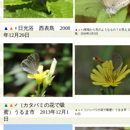
▲
▲
♀日光浴 西表島 2008
▲
▲
♂(尾端から毛のようなもの？が見え
島 2010年1月1日
年12月20日
▲
▲
♂（カタバミの花で吸
▲
▲
♂（ジシバリの花で吸蜜）うるま市 20
蜜）うるま市 2013年12月1
11日
日