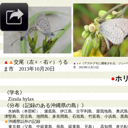
▲
▲
交尾（左♀・右♂）うる
▲
▲
♂（アズチグモに捕食される、ジシバ
市 2013年11月11日
ま市 2013年10月20日
●
ホ
《学名》
Zizula hylax
《分布（記録のある沖縄県の島）》
水納島（本部町）、瀬底島、伊江島、古宇利島、屋我地島、奥武島
津堅島、宮古島、池間島、多良間島、石垣島、竹富島、小浜島、黒
★
沖縄県以外の記録
東京都（父島、中硫黄島、母島、硫黄島、兄島）、高知県
、鹿児島