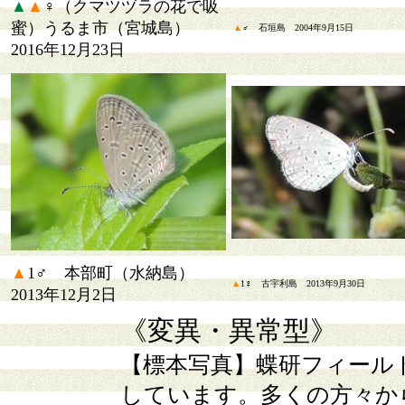
▲
▲
♀（クマツヅラの花で吸
蜜）うるま市（宮城島）
▲
♂ 石垣島 2004年9月15日
2016年12月23日
▲
1♂ 本部町（水納島）
▲
1♀ 古宇利島 2013年9月30日
2013年12月2日
《変異・異常型
》
【標本写真】
蝶研フィール
しています。多くの方々か