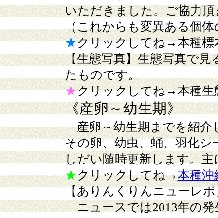
いただきました。ご協力頂
（これからも変異ある個体
★
クリックしてね→本種標
【生態写真】
生態写真で見
たものです。
★
クリックしてね→本種生
《産卵～幼生期》
産卵～幼生期までを紹介
その卵、幼虫、蛹、羽化シ
しだい随時更新します。主
★
クリックしてね→
本種沖
【ありんくりんニューレポ
ニュースでは2013年の