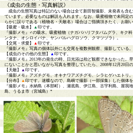
《成虫の生態・写真解説》
成虫の生態写真は特記のない場合は全て新田智撮影、未発表も含む
ています。必要なものは解説も入れます。なお、吸蜜植物で未同定
らかに誤りである（植物名・天敵名）場合はご指摘頂きたく、お願
【吸蜜・吸水】
▲
印です。
『撮影メモ』♂の吸水。吸蜜植物（ナガバハリフタバムグラ、キク科
ンタナ、オシロイバナ、ヤンバルハグロソウ、クマツヅラ）。
【交尾・求愛】
▲
印です。
『撮影メモ』写真の個体以外にも交尾を複数例観察、撮影している
【成虫のその他の生態】
▲
印です。
『撮影メモ』2013年の発生の時、日光浴は殆ど観察できなかった。
にないことかと思いながら写真を整理していたら、2008年12月2
【天敵】
▲
印です。
『撮影メモ』アズチグモ、オキナワアズチグモ、シラヒゲハエトリ
【分布】
▲
印です。迷蝶なので、島嶼で撮影（一部採集）した個体を示
『撮影メモ』水納島（本部町）、瀬底島、伊江島、古宇利島、屋我
島、うるま市（宮城島）*