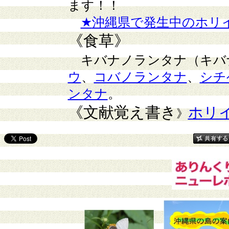
ます！！
★
沖縄県で発生中のホリイコ
《食草》
キバナノランタナ（キバ
ウ
、
コバノランタナ
、
シチ
ンタナ
。
《文献覚え書き
ホリ
》