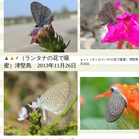
▲
▲
♂（ランタナの花で吸
▲
▲
♂（オシロイバナの花で吸蜜）津堅島 2
月26日
蜜）津堅島 2013年11月26日