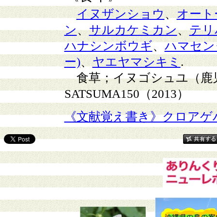
イヌザンショウ
、
オート
ン
、
サルカケミカン
、
テリ
ハナシンボウギ
、
ハマセン
ー)
、
ヤエヤマシキミ
.
食草；イヌゴシュユ（鹿
SATSUMA150（2013）
《文献覚え書き》クロアゲ