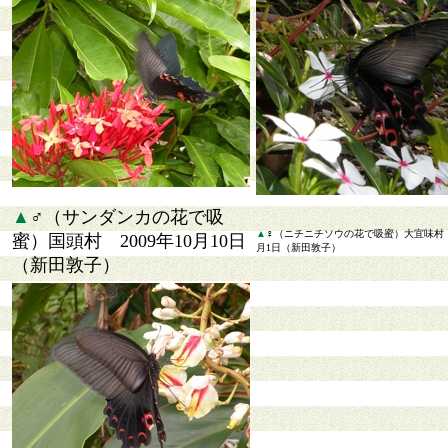
▲
♂（サンダンカの花で吸
▲
♀（ニチニチソウの花で吸蜜）大宜味村 2
蜜）国頭村 2009年10月10日
月1日（新田敦子）
（新田敦子）