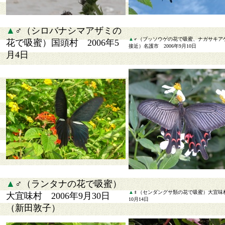
▲
♂（シロバナシマアザミの
▲
♂（ブッソウゲの花で吸蜜、ナガサキア
花で吸蜜）国頭村 2006年5
接近）名護市 2006年9月10日
月4日
▲
♂（ランタナの花で吸蜜）
▲
♀（センダングサ類の花で吸蜜）大宜味村
大宜味村 2006年9月30日
10月14日
（新田敦子）