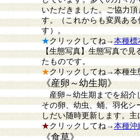
いただきました。ご協力頂
す。（これからも変異ある
す）。
★
クリックしてね→
本種標
【生態写真】
生態写真で見
たものです。
★
クリックしてね→本種生
《産卵～幼生期》
産卵～幼生期までを紹介
その卵、幼虫、蛹、羽化シ
しだい随時更新します。主
★
クリックしてね→
本種沖
《食草》