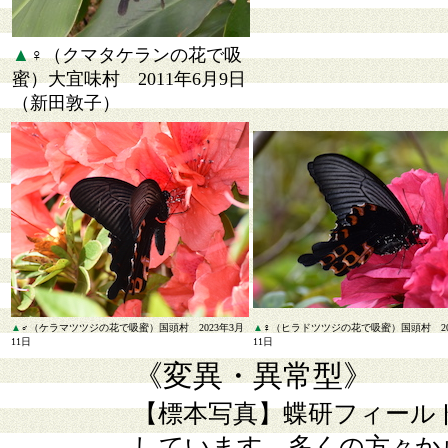
▲
♀（クマタケランの花で吸
蜜）大宜味村 2011年6月9日
（新田敦子）
▲
♂（ケラマツツジの花で吸蜜）国頭村 2023年3月
▲
♀（ヒラドツツジの花で吸蜜）国頭村 20
11日
11日
《変異・異常型》
【標本写真】
蝶研フィール
しています。多くの方々か