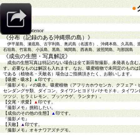
●
《学名》
Papilio protenor
《分布（記録のある沖縄県の島）》
伊平屋島、瀬底島、古宇利島、奥武島（名護市）、沖縄本島、久高島、渡
石垣島、竹富島、小浜島、黒島、鳩間島、西表島、波照間島、与那国島
《成虫の生態・写真解説》
成虫の生態写真は特記のない場合は全て新田智撮影、未発表も含む
す。必要なものは解説も入れます。なお、吸蜜植物で未同定のものは
である（植物名・天敵名）場合はご指摘頂きたく、お願いします。
【吸蜜・吸水】
▲
印です。
『撮影メモ』♂の吸水。吸蜜植物（アフリカホウセンカ、クフェア・
センダングサ類、ダイコン、タイワンヒヨドリバナモドキ、タイワン
ツツジ、ヒラミレモン、ブッソウゲ、ランタナ）。
【交尾・求愛】
▲
印です。
『撮影メモ』挑戦したい。
【成虫のその他の生態】
▲
印です。
『撮影メモ』
【天敵】
▲
印です。
『撮影メモ』オキナワアズチグモ。