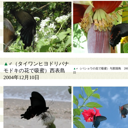
▲
♂（タイワンヒヨドリバナ
▲
♂（バショウの花で吸蜜）与那国島 2005
モドキの花で吸蜜）西表島
日
2004年12月10日